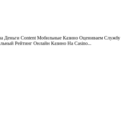
а Деньги Content Мобильные Казино Оцениваем Службу
льный Рейтинг Онлайн Казино На Casino...