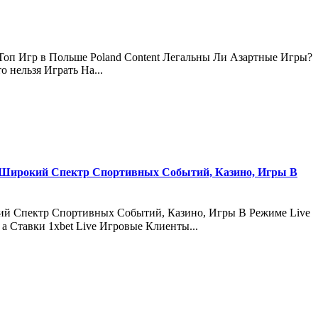
Топ Игр в Польше Poland Content Легальны Ли Азартные Игры?
 нельзя Играть На...
я Широкий Спектр Спортивных Событий, Казино, Игры В
кий Спектр Спортивных Событий, Казино, Игры В Режиме Live
а Ставки 1xbet Live Игровые Клиенты...