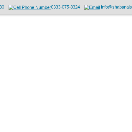
80
0333-075-8324
info@shabanal