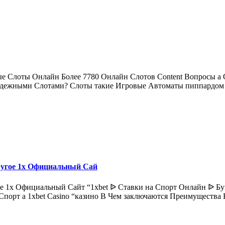
ные Слоты Онлайн Более 7780 Онлайн Слотов Content Вопросы а
дежными Слотами? Слоты такие Игровые Автоматы пиппардом 
ругое 1х Официальный Сай
 1х Официальный Сайт “1xbet ᐉ Ставки на Спорт Онлайн ᐉ Букм
а Спорт а 1xbet Casino “казино В Чем заключаются Преимущества