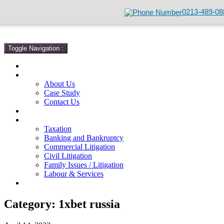
0213-489-08
Toggle Navigation :
Home
About
About Us
Case Study
Contact Us
Attorneys
Practice Areas
Taxation
Banking and Bankruptcy
Commercial Litigation
Civil Litigation
Family Issues / Litigation
Labour & Services
Free Consultation
Category: 1xbet russia