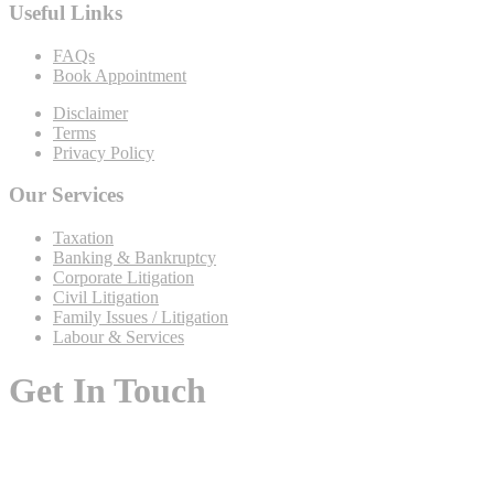
Useful Links
FAQs
Book Appointment
Disclaimer
Terms
Privacy Policy
Our Services
Taxation
Banking & Bankruptcy
Corporate Litigation
Civil Litigation
Family Issues / Litigation
Labour & Services
Get In Touch
Flat No. I-2, Ground Floor, Five Star Luxury Apartments, Black
+92 (213) 489-0880