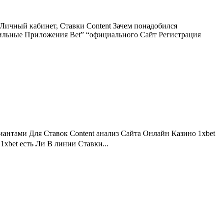
 Личный кабинет, Ставки Content Зачем понадобился
ильные Приложения Bet” “официального Сайт Регистрация
антами Для Ставок Content анализ Сайта Онлайн Казино 1xbet
xbet есть Ли В линии Ставки...