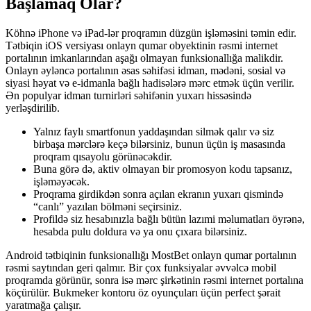
Başlamaq Olar?
Köhnə iPhone və iPad-lər proqramın düzgün işləməsini təmin edir.
Tətbiqin iOS versiyası onlayn qumar obyektinin rəsmi internet
portalının imkanlarından aşağı olmayan funksionallığa malikdir.
Onlayn əyləncə portalının əsas səhifəsi idman, mədəni, sosial və
siyasi həyat və e-idmanla bağlı hadisələrə mərc etmək üçün verilir.
Ən populyar idman turnirləri səhifənin yuxarı hissəsində
yerləşdirilib.
Yalnız faylı smartfonun yaddaşından silmək qalır və siz
birbaşa mərclərə keçə bilərsiniz, bunun üçün iş masasında
proqram qısayolu görünəcəkdir.
Buna görə də, aktiv olmayan bir promosyon kodu tapsanız,
işləməyəcək.
Proqrama girdikdən sonra açılan ekranın yuxarı qismində
“canlı” yazılan bölməni seçirsiniz.
Profildə siz hesabınızla bağlı bütün lazımi məlumatları öyrənə,
hesabda pulu doldura və ya onu çıxara bilərsiniz.
Android tətbiqinin funksionallığı MostBet onlayn qumar portalının
rəsmi saytından geri qalmır. Bir çox funksiyalar əvvəlcə mobil
proqramda görünür, sonra isə mərc şirkətinin rəsmi internet portalına
köçürülür. Bukmeker kontoru öz oyunçuları üçün perfect şərait
yaratmağa çalışır.