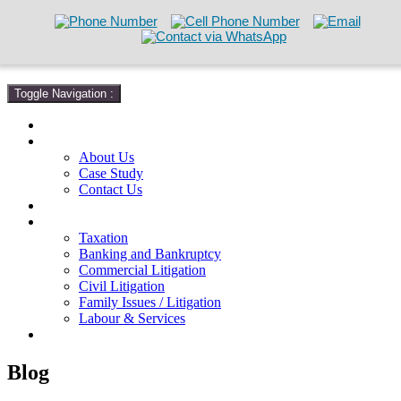
Toggle Navigation :
Home
About
About Us
Case Study
Contact Us
Attorneys
Practice Areas
Taxation
Banking and Bankruptcy
Commercial Litigation
Civil Litigation
Family Issues / Litigation
Labour & Services
Free Consultation
Blog