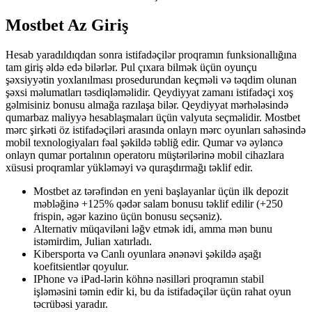
Mostbet Az Giriş
Hesab yaradıldıqdan sonra istifadəçilər proqramın funksionallığına
tam giriş əldə edə bilərlər. Pul çıxara bilmək üçün oyunçu
şəxsiyyətin yoxlanılması prosedurundan keçməli və təqdim olunan
şəxsi məlumatları təsdiqləməlidir. Qeydiyyat zamanı istifadəçi xoş
gəlmisiniz bonusu almağa razılaşa bilər. Qeydiyyat mərhələsində
qumarbaz maliyyə hesablaşmaları üçün valyuta seçməlidir. Mostbet
mərc şirkəti öz istifadəçiləri arasında onlayn mərc oyunları sahəsində
mobil texnologiyaları fəal şəkildə təbliğ edir. Qumar və əyləncə
onlayn qumar portalının operatoru müştərilərinə mobil cihazlara
xüsusi proqramlar yükləməyi və quraşdırmağı təklif edir.
Mostbet az tərəfindən en yeni başlayanlar üçün ilk depozit
məbləğinə +125% qədər salam bonusu təklif edilir (+250
frispin, əgər kazino üçün bonusu seçsəniz).
Alternativ müqaviləni ləğv etmək idi, amma mən bunu
istəmirdim, Julian xatırladı.
Kibersporta və Canlı oyunlara ənənəvi şəkildə aşağı
koefitsientlər qoyulur.
IPhone və iPad-lərin köhnə nəsilləri proqramın stabil
işləməsini təmin edir ki, bu da istifadəçilər üçün rahat oyun
təcrübəsi yaradır.