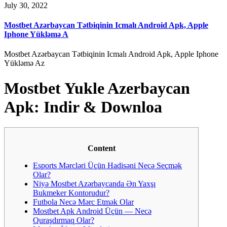
July 30, 2022
Mostbet Azərbaycan Tətbiqinin Icmalı Android Apk, Apple
Iphone Yükləmə A
Mostbet Azərbaycan Tətbiqinin Icmalı Android Apk, Apple Iphone
Yükləmə Az
Mostbet Yukle Azerbaycan
Apk: Indir & Downloa
Content
Esports Mərcləri Üçün Hadisəni Necə Seçmək
Olar?
Niyə Mostbet Azərbaycanda Ən Yaxşı
Bukmeker Kontorudur?
Futbola Necə Mərc Etmək Olar
Mostbet Apk Android Üçün — Necə
Quraşdırmaq Olar?