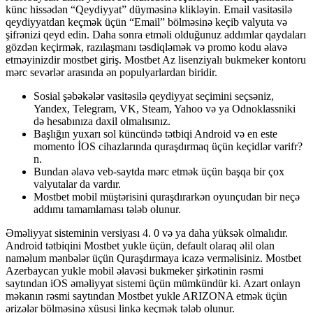
künc hissədən “Qeydiyyat” düyməsinə klikləyin. Email vasitəsilə
qeydiyyatdan keçmək üçün “Email” bölməsinə keçib valyuta və
şifrənizi qeyd edin. Daha sonra etməli olduğunuz addımlar qaydaları
gözdən keçirmək, razılaşmanı təsdiqləmək və promo kodu əlavə
etməyinizdir mostbet giriş. Mostbet Az lisenziyalı bukmeker kontoru
mərc sevərlər arasında ən populyarlardan biridir.
Sosial şəbəkələr vasitəsilə qeydiyyat seçimini seçsəniz,
Yandex, Telegram, VK, Steam, Yahoo və ya Odnoklassniki
də hesabınıza daxil olmalısınız.
Başlığın yuxarı sol küncündə tətbiqi Android və en este
momento İOS cihazlarında quraşdırmaq üçün keçidlər varifr?
n.
Bundan əlavə veb-saytda mərc etmək üçün başqa bir çox
valyutalar da vardır.
Mostbet mobil müştərisini quraşdırarkən oyunçudan bir neçə
addımı tamamlaması tələb olunur.
Əməliyyat sisteminin versiyası 4. 0 və ya daha yüksək olmalıdır.
Android tətbiqini Mostbet yukle üçün, default olaraq əlil olan
naməlum mənbələr üçün Quraşdırmaya icazə verməlisiniz. Mostbet
Azerbaycan yukle mobil əlavəsi bukmeker şirkətinin rəsmi
saytından iOS əməliyyat sistemi üçün mümkündür ki. Azart onlayn
məkanın rəsmi saytından Mostbet yukle ARIZONA etmək üçün
ərizələr bölməsinə xüsusi linkə keçmək tələb olunur.