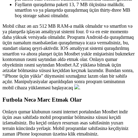
Faylların quraşdırma paketi 13, 7 MB ölçüsünə malikdir,
smartfon və ya planşetdə quraşdırmaq üçün thirty-three MB
boş storage sahəsi olmalıdır.
Mobil cihaz ən azı 512 MB RAM-a malik olmalıdır və smartfon və
ya planşetlə işləyən əməliyyat sistemi four. 0 və en este momento
daha yüksək versiyada olmalıdır. Proqramı Android-də quraşdırmaq
üçün naməlum mənbələrdən quraşdırmaya icazə verməlisiniz, bu,
standart olaraq qeyri-aktivdir. IOS əməliyyat sistemi quraşdırılmış
smartfon və ahora planşet üçün Mostbet yukle müştərisini bukmeker
kontorunun rəsmi saytından əldə etmək olar. Onlayn qumar
obyektinin rəsmi saytından Mostbet AZ yüklənə bilmək üçün
ərizələr bölməsinə xüsusi keçiddən keçmək lazımdır. Bundan sonra,
“iPhone üçün yüklə” düyməsini sıxmağınız lazım olan bir səhifə
açılır. Manipulyasiyalar aparıldıqdan sonra proqram təminatının
mobil cihaza yüklənməsi başlayacaq
.
Futbola Necə Mərc Etmək Olar
Onlayn qumar klubunun rəsmi internet portalından Mostbet indir
üçün əsas səhifədə mobil proqramlar bölməsinə xüsusi keçidi
izləməlisiniz. Bu keçid onlayn resursun əsas səhifəsinin yuxarı
terrain küncündə yerləşir. Mobil proqramlar səhifəsinə keçdiyiniz
zaman iPhone loqosunun üzərinə klik etməlisiniz.