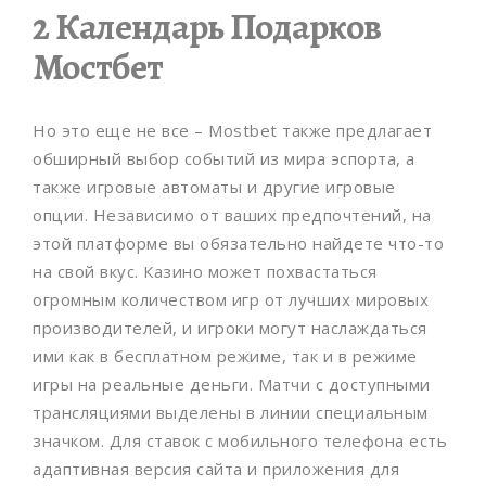
2 Календарь Подарков
Мостбет
Но это еще не все – Mostbet также предлагает
обширный выбор событий из мира эспорта, а
также игровые автоматы и другие игровые
опции. Независимо от ваших предпочтений, на
этой платформе вы обязательно найдете что-то
на свой вкус. Казино может похвастаться
огромным количеством игр от лучших мировых
производителей, и игроки могут наслаждаться
ими как в бесплатном режиме, так и в режиме
игры на реальные деньги. Матчи с доступными
трансляциями выделены в линии специальным
значком. Для ставок с мобильного телефона есть
адаптивная версия сайта и приложения для