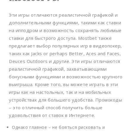
Эти игры отличаются реалистичной графикой и
дополнительными функциями, такими как ставки
на ипподром и возможность сохранять любимые
ставки для быстрого доступа. Mostbet также
предлагает выбор популярных игр в видеопокер,
таких как Jacks or perhaps Better, Aces and Faces,
Deuces Outdoors и другие. Эти игры отличаются
реалистичной графикой, захватывающими
бонусными функциями и возможностью крупного
выигрыша. Кроме того, вы можете играть в эти
игры как на настольных, так и на мобильных
устройствах для большего удобства. Промокоды
– это отличный способ получить больше
удовольствия от ставок в Интернете.
Однако главное – не бояться рисковать и