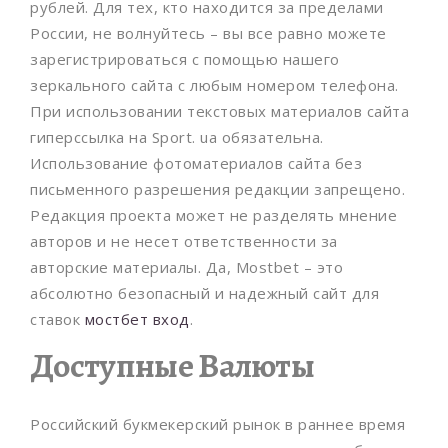
рублей. Для тех, кто находится за пределами
России, не волнуйтесь – вы все равно можете
зарегистрироваться с помощью нашего
зеркального сайта с любым номером телефона.
При использовании текстовых материалов сайта
гиперссылка на Sport. ua обязательна.
Использование фотоматериалов сайта без
письменного разрешения редакции запрещено.
Редакция проекта может не разделять мнение
авторов и не несет ответственности за
авторские материалы. Да, Mostbet – это
абсолютно безопасный и надежный сайт для
ставок
мостбет вход
.
Доступные Валюты
Российский букмекерский рынок в раннее время