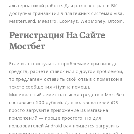
альтернативой работе. Для разных стран в БК
доступны транзакции в платежных системах Visa,
MasterCard, Maestro, EcoPayz, WebMoney, Bitcoin.
Регистрация На Сайте
Мостбет
Если вы столкнулись с проблемами при выводе
средств, расчете ставок или с другой проблемой,
то предлагаем оставить свой отзыв с пометкой в
тексте сообщения «Нужна помощь!
Минимальный лимит на вывод средств в Мостбет
составляет 500 рублей. Для пользователей iOS
просто загрузите приложение из магазина
приложений — проще простого. Но для
пользователей Android вам придется загрузить
приложение с нашего сайта из-за ограничений в