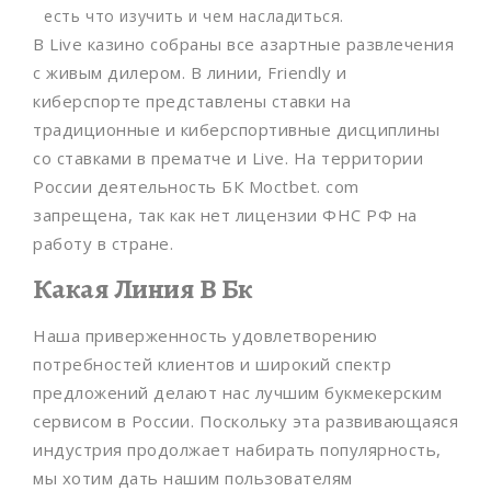
есть что изучить и чем насладиться.
В Live казино собраны все азартные развлечения
с живым дилером. В линии, Friendly и
киберспорте представлены ставки на
традиционные и киберспортивные дисциплины
со ставками в прематче и Live. На территории
России деятельность БК Moctbet. com
запрещена, так как нет лицензии ФНС РФ на
работу в стране.
Какая Линия В Бк
Наша приверженность удовлетворению
потребностей клиентов и широкий спектр
предложений делают нас лучшим букмекерским
сервисом в России. Поскольку эта развивающаяся
индустрия продолжает набирать популярность,
мы хотим дать нашим пользователям