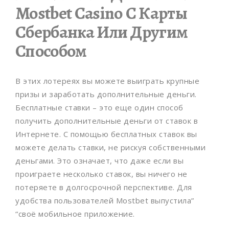
Mostbet Casino С Карты
Сбербанка Или Другим
Способом
В этих лотереях вы можете выиграть крупные
призы и заработать дополнительные деньги.
Бесплатные ставки – это еще один способ
получить дополнительные деньги от ставок в
Интернете. С помощью бесплатных ставок вы
можете делать ставки, не рискуя собственными
деньгами. Это означает, что даже если вы
проиграете несколько ставок, вы ничего не
потеряете в долгосрочной перспективе. Для
удобства пользователей Mostbet выпустила”
“своё мобильное приложение.