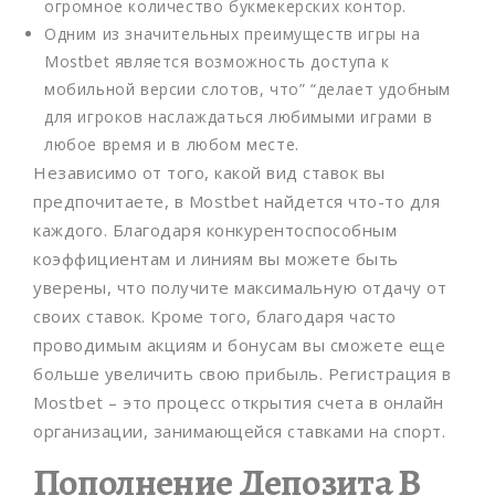
огромное количество букмекерских контор.
Одним из значительных преимуществ игры на
Mostbet является возможность доступа к
мобильной версии слотов, что” “делает удобным
для игроков наслаждаться любимыми играми в
любое время и в любом месте.
Независимо от того, какой вид ставок вы
предпочитаете, в Mostbet найдется что-то для
каждого. Благодаря конкурентоспособным
коэффициентам и линиям вы можете быть
уверены, что получите максимальную отдачу от
своих ставок. Кроме того, благодаря часто
проводимым акциям и бонусам вы сможете еще
больше увеличить свою прибыль. Регистрация в
Mostbet – это процесс открытия счета в онлайн
организации, занимающейся ставками на спорт.
Пополнение Депозита В