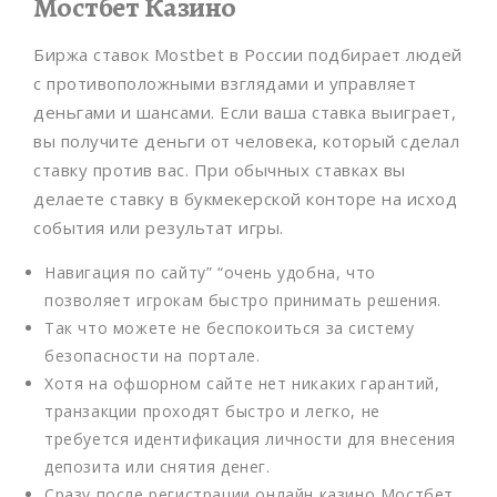
Мостбет Казино
Биржа ставок Mostbet в России подбирает людей
с противоположными взглядами и управляет
деньгами и шансами. Если ваша ставка выиграет,
вы получите деньги от человека, который сделал
ставку против вас. При обычных ставках вы
делаете ставку в букмекерской конторе на исход
события или результат игры.
Навигация по сайту” “очень удобна, что
позволяет игрокам быстро принимать решения.
Так что можете не беспокоиться за систему
безопасности на портале.
Хотя на офшорном сайте нет никаких гарантий,
транзакции проходят быстро и легко, не
требуется идентификация личности для внесения
депозита или снятия денег.
Сразу после регистрации онлайн казино Мостбет