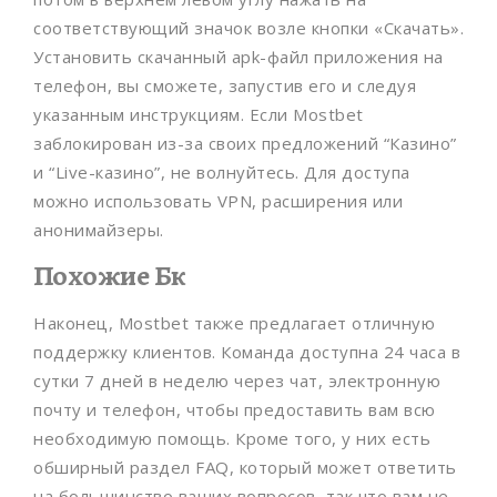
соответствующий значок возле кнопки «Скачать».
Установить скачанный apk-файл приложения на
телефон, вы сможете, запустив его и следуя
указанным инструкциям. Если Mostbet
заблокирован из-за своих предложений “Казино”
и “Live-казино”, не волнуйтесь. Для доступа
можно использовать VPN, расширения или
анонимайзеры.
Похожие Бк
Наконец, Mostbet также предлагает отличную
поддержку клиентов. Команда доступна 24 часа в
сутки 7 дней в неделю через чат, электронную
почту и телефон, чтобы предоставить вам всю
необходимую помощь. Кроме того, у них есть
обширный раздел FAQ, который может ответить
на большинство ваших вопросов, так что вам не