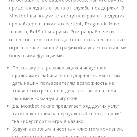
придется ждать ответа от службы поддержки. В
Mostbet вы получите доступ к играм от ведущих
провайдеров, таких как Netent, Pragmatic Have
fun with, BetSoft и других. Эти разработчики
известны тем, что создают высококачественные
игры с реалистичной графикой и увлекательными
бонусными функциями.
Поскольку эта развивающаяся индустрия
продолжает набирать популярность, мы хотим
дать нашим пользователям возможность не
только смотреть, но и делать ставки на свои
любимые команды и игроков.
Да, Mostbet также предлагает ряд других услуг,
таких как ставки на виртуальный спорт, ставки”
“на киберспорт и игры в казино.
Будучи активным и честным клиентом компании,
вы сможете получать не только щедрые