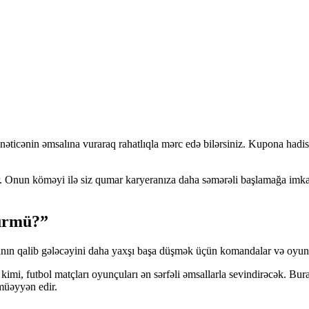
iz nəticənin əmsalına vuraraq rahatlıqla mərc edə bilərsiniz. Kupona ha
r. Onun köməyi ilə siz qumar karyeranıza daha səmərəli başlamağa imka
ürmü?”
n qalib gələcəyini daha yaxşı başa düşmək üçün komandalar və oyunçula
i kimi, futbol matçları oyunçuları ən sərfəli əmsallarla sevindirəcək. B
müəyyən edir.