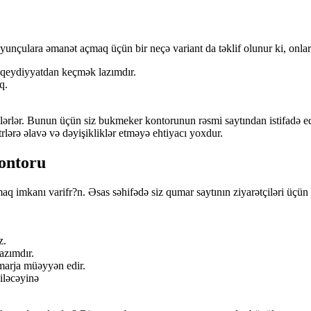
unçulara əmanət açmaq üçün bir neçə variant da təklif olunur ki, onlar
 qeydiyyatdan keçmək lazımdır.
q.
ərlər. Bunun üçün siz bukmeker kontorunun rəsmi saytından istifadə ed
ərə əlavə və dəyişikliklər etməyə ehtiyacı yoxdur.
ontoru
q imkanı varifr?n. Əsas səhifədə siz qumar saytının ziyarətçiləri üçün 
z.
lazımdır.
marja müəyyən edir.
iləcəyinə