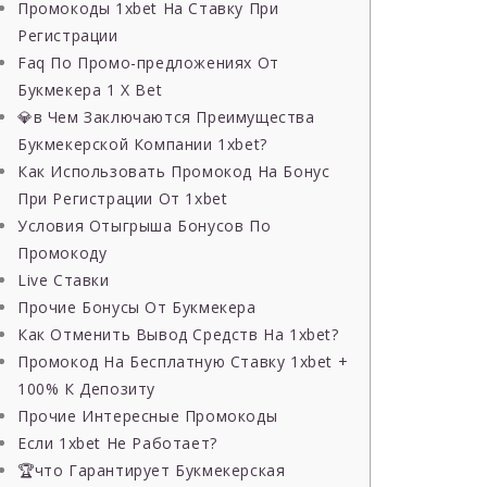
Промокоды 1xbet На Ставку При
Регистрации
Faq По Промо-предложениях От
Букмекера 1 X Bet
💎в Чем Заключаются Преимущества
Букмекерской Компании 1xbet?
Как Использовать Промокод На Бонус
При Регистрации От 1xbet
Условия Отыгрыша Бонусов По
Промокоду
Live Ставки
Прочие Бонусы От Букмекера
Как Отменить Вывод Средств На 1xbet?
Промокод На Бесплатную Ставку 1xbet +
100% К Депозиту
Прочие Интересные Промокоды
Если 1xbet Не Работает?
🏆что Гарантирует Букмекерская