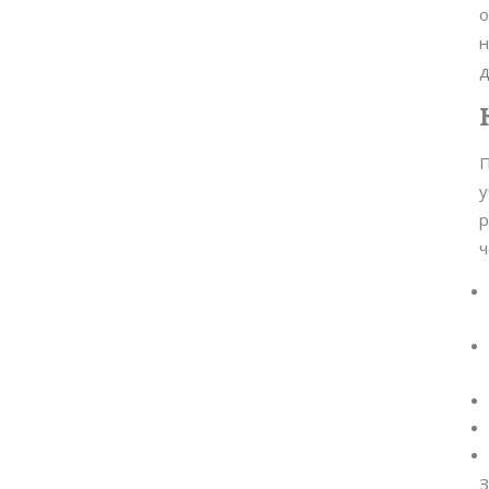
о
н
д
П
у
р
ч
З