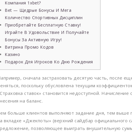
Компания 1xbet?
Bet — Щедрые Бонусы И Мега
Количество Спортивных Дисциплин
Приобретайте Бесплатную Ставку!
Играйте В Удовольствие И Получайте
Бонусы За Активную Игру!
Витрина Промо Кодов
Казино
Подарок Для Игроков Ко Дню Рождения
апример, сначала застраховать десятую часть, после ещ
еняться, поскольку обусловлена текущим коэффициентом
Страховка ставок» становится недоступной. Начисление 
несения на баланс.
ем больше клиентов выполняют задание дня, тем выше 
а вкладке «Джекпоты» (верхний сайдбар официального с
редложение, позволяющее выиграть внушительную сумму.