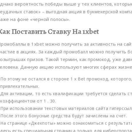
днако вероятность победы выше у тех клиентов, которые
еудачных ставок» – выгодная акция в букмекерской комп
аже на фоне «черной полосы».
Как Поставить Ставку На 1xbet
ромобаллы в 1xbet можно получить за активность на сайт
частие в акциях. За каждый промобалл можно получить б
озыгрышах призов. Такой термин, как промокод, уже дав
еловека. Данную акцию используют многих сферах жизн
По этому не остался в стороне 1 x Bet промокод, которого
привлекательных.
Для активации, то есть квалификации требуется сделать ст
коэффициентом от 1 . 30.
При использовании текстовых материалов сайта гиперссылк
После этого бонусные средства будут зачислены на счет.
На странице «Джекпоты» можно ознакомиться с результат
десь есть специальная страница только для киберспорта