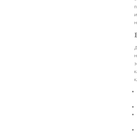
п
и
н
Д
н
э
к
к