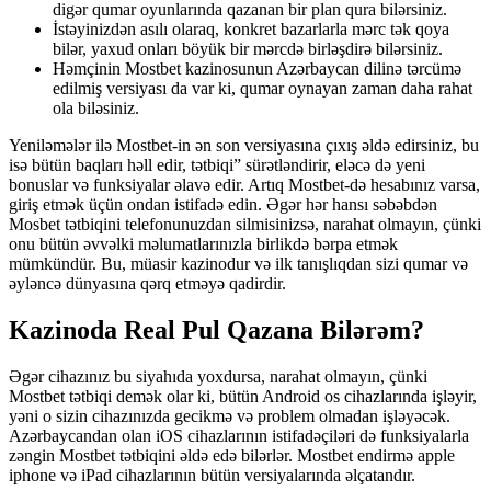
digər qumar oyunlarında qazanan bir plan qura bilərsiniz.
İstəyinizdən asılı olaraq, konkret bazarlarla mərc tək qoya
bilər, yaxud onları böyük bir mərcdə birləşdirə bilərsiniz.
Həmçinin Mostbet kazinosunun Azərbaycan dilinə tərcümə
edilmiş versiyası da var ki, qumar oynayan zaman daha rahat
ola biləsiniz.
Yeniləmələr ilə Mostbet-in ən son versiyasına çıxış əldə edirsiniz, bu
isə bütün baqları həll edir, tətbiqi” sürətləndirir, eləcə də yeni
bonuslar və funksiyalar əlavə edir. Artıq Mostbet-də hesabınız varsa,
giriş etmək üçün ondan istifadə edin. Əgər hər hansı səbəbdən
Mosbet tətbiqini telefonunuzdan silmisinizsə, narahat olmayın, çünki
onu bütün əvvəlki məlumatlarınızla birlikdə bərpa etmək
mümkündür. Bu, müasir kazinodur və ilk tanışlıqdan sizi qumar və
əyləncə dünyasına qərq etməyə qadirdir.
Kazinoda Real Pul Qazana Bilərəm?
Əgər cihazınız bu siyahıda yoxdursa, narahat olmayın, çünki
Mostbet tətbiqi demək olar ki, bütün Android os cihazlarında işləyir,
yəni o sizin cihazınızda gecikmə və problem olmadan işləyəcək.
Azərbaycandan olan iOS cihazlarının istifadəçiləri də funksiyalarla
zəngin Mostbet tətbiqini əldə edə bilərlər. Mostbet endirmə apple
iphone və iPad cihazlarının bütün versiyalarında əlçatandır.