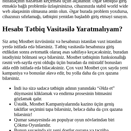
istifadəçinin nəzərdən keçirməsi üçün əlçatandır. Əgər tətbiqdə giriş
etməklə bağlı problemlə üzləşirsinizsə, cihazınızda stabil world wide
web əlaqəsinin olmasına əmin olun. Əgər burada problem yoxdursa,
cihazınızı sıfırlamağı, tətbiqini yenidən başladıb giriş etməyi sınayın.
Hesabı Tətbiq Vasitəsilə Yaratmalıyam?
Siz artıq Mostbet üzvüsünüz və hesabınızı istənilən vaxt istənilən
yerdə istifadə edə bilərsiniz. Tətbiq vasitəsilə hesabınıza giriş
etdikdən sonra avtomatik olaraq əsas səhifəyə keçəcəksiniz, buradan
istədiyiniz bölməni seçə bilərsiniz. Mostbet tətbiqinin funksionallığı
rəsmi veb-saytla eyni olduğu üçün buradan da müxtəlif bonusları
əldə edib istifadə edə biləcəksiniz. Çox vaxt Mostbet çox sayda yeni
kampaniya və bonuslar əlavə edir, bu yolla daha da çox qazana
bilərsiniz.
İndi isə sizə sadəcə tətbiqin adının yanındakı “Əldə et”
düyməsini klikləmək və endirmə prosesinin bitməsini
gözləmək qalır.
Üstəlik, Mostbet Kampaniyalarında kazino üçün geniş
təkliflər seçimini tapa bilərsiniz, beləcə daha da çox qazana
bilərsiniz!
Qumar sənayesində ən populyar oyun növlərindən biri
Çökmə Oyunlarıdır.
Bunun sayəsində siz yeni dostlar qazana və təcrübə