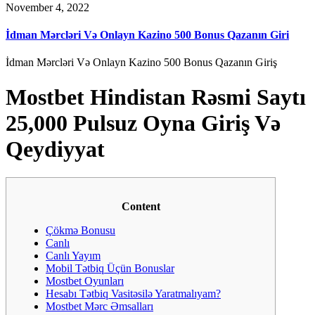
November 4, 2022
İdman Mərcləri Və Onlayn Kazino 500 Bonus Qazanın Giri
İdman Mərcləri Və Onlayn Kazino 500 Bonus Qazanın Giriş
Mostbet Hindistan Rəsmi Saytı
25,000 Pulsuz Oyna Giriş Və
Qeydiyyat
Content
Çökmə Bonusu
Canlı
Canlı Yayım
Mobil Tətbiq Üçün Bonuslar
Mostbet Oyunları
Hesabı Tətbiq Vasitəsilə Yaratmalıyam?
Mostbet Mərc Əmsalları