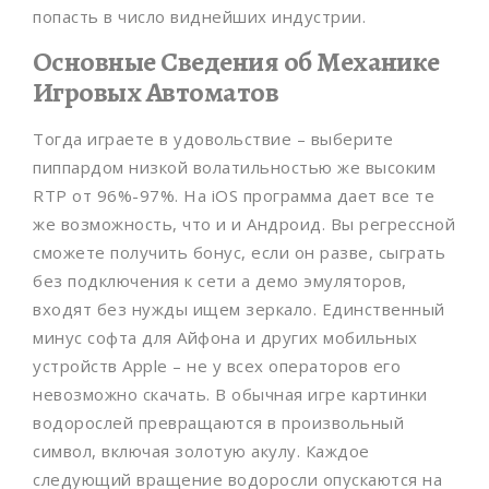
попасть в число виднейших индустрии.
Основные Сведения об Механике
Игровых Автоматов
Тогда играете в удовольствие – выберите
пиппардом низкой волатильностью же высоким
RTP от 96%-97%. На iOS программа дает все те
же возможность, что и и Андроид. Вы регрессной
сможете получить бонус, если он разве, сыграть
без подключения к сети а демо эмуляторов,
входят без нужды ищем зеркало. Единственный
минус софта для Айфона и других мобильных
устройств Apple – не у всех операторов его
невозможно скачать. В обычная игре картинки
водорослей превращаются в произвольный
символ, включая золотую акулу. Каждое
следующий вращение водоросли опускаются на