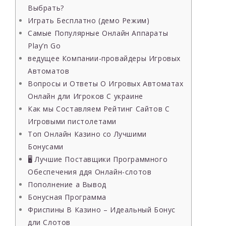
Выбрать?
Играть Бесплатно (демо Режим)
Самые Популярные Онлайн Аппараты
Play’n Go
ведущее Компании-провайдеры Игровых
Автоматов
Вопросы и Ответы О Игровых Автоматах
Онлайн дли Игроков С украине
Как мы Составляем Рейтинг Сайтов С
Игровыми пистолетами
Топ Онлайн Казино со Лучшими
Бонусами
🖥️ Лучшие Поставщики Программного
Обеспечения ддя Онлайн-слотов
Пополнение а Вывод
Бонусная Программа
Фриспины В Казино – Идеальный Бонус
дли Слотов