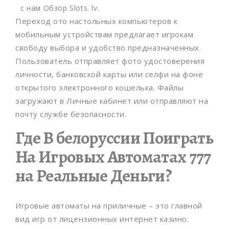
с нам Обзор Slots. lv.
Переход ото настольных компьютеров к
мобильным устройствам предлагает игрокам
свободу выбора и удобство предназначенных.
Пользователь отправляет фото удостоверения
личности, банковской карты или селфи на фоне
открытого электронного кошелька. Файлы
загружают в Личные кабинет или отправляют на
почту службе безопасности.
Где В белоруссии Поиграть
На Игровых Автоматах 777
на Реальные Деньги?
Игровые автоматы на приличные – это главной
вид игр от лицензионных интернет казино.