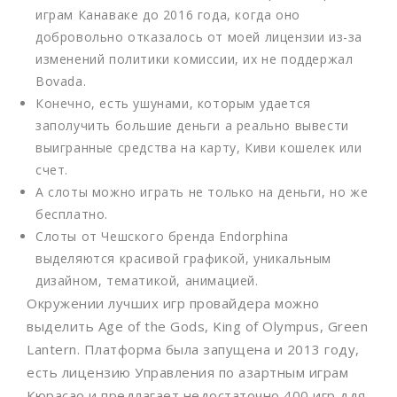
играм Канаваке до 2016 года, когда оно
добровольно отказалось от моей лицензии из-за
изменений политики комиссии, их не поддержал
Bovada.
Конечно, есть ушунами, которым удается
заполучить большие деньги а реально вывести
выигранные средства на карту, Киви кошелек или
счет.
А слоты можно играть не только на деньги, но же
бесплатно.
Слоты от Чешского бренда Endorphina
выделяются красивой графикой, уникальным
дизайном, тематикой, анимацией.
Окружении лучших игр провайдера можно
выделить Age of the Gods, King of Olympus, Green
Lantern. Платформа была запущена и 2013 году,
есть лицензию Управления по азартным играм
Кюрасао и предлагает недостаточно 400 игр ддя