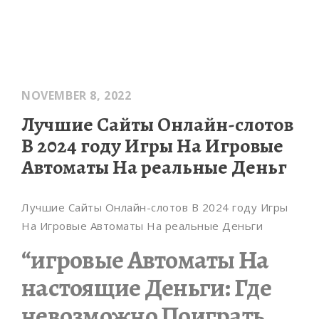
NOVEMBER 8, 2022
Лучшие Сайты Онлайн-слотов
В 2024 году Игры На Игровые
Автоматы На реальные Деньг
Лучшие Сайты Онлайн-слотов В 2024 году Игры
На Игровые Автоматы На реальные Деньги
“игровые Автоматы На
настоящие Деньги: Где
невозможно Поиграть