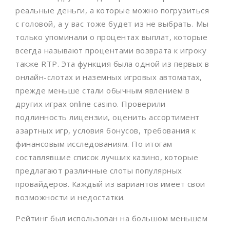
реальные деньги, а которые можно погрузиться
с головой, а у вас тоже будет из не выбрать. Мы
только упоминали о процентах выплат, которые
всегда называют процентами возврата к игроку
также RTP. Эта функция была одной из первых в
онлайн-слотах и наземных игровых автоматах,
прежде меньше стали обычным явлением в
других играх online casino. Проверили
подлинность лицензии, оценить ассортимент
азартных игр, условия бонусов, требования к
финансовым исследованиям. По итогам
составлявшие список лучших казино, которые
предлагают различные слоты популярных
провайдеров. Каждый из вариантов имеет свои
возможности и недостатки.
Рейтинг был использован на большом меньшем