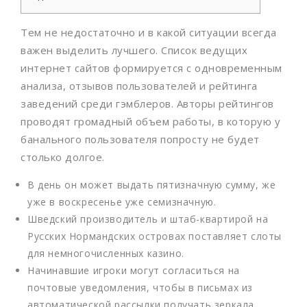
Тем не недостаточно и в какой ситуации всегда
важен выделить лучшего. Список ведущих
интернет сайтов формируется с одновременным
анализа, отзывов пользователей и рейтинга
заведений среди гэмблеров. Авторы рейтингов
проводят громадный объем работы, в которую у
банального пользователя попросту не будет
столько долгое.
В день он может выдать пятизначную сумму, же
уже в воскресенье уже семизначную.
Шведский производитель и штаб-квартирой на
Русских Нормандских островах поставляет слоты
для немногочисленных казино.
Начинавшие игроки могут согласиться на
почтовые уведомления, чтобы в письмах из
автоматической рассылки получать зеркала,