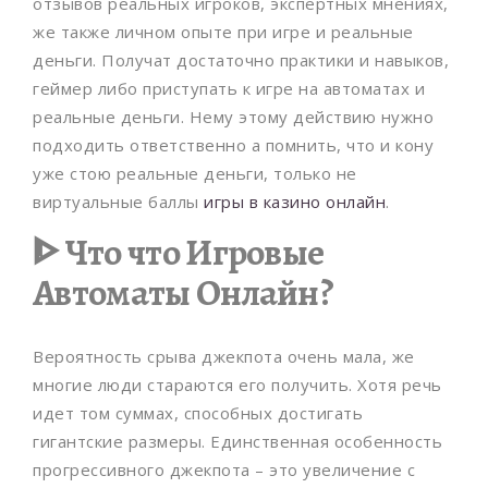
отзывов реальных игроков, экспертных мнениях,
же также личном опыте при игре и реальные
деньги. Получат достаточно практики и навыков,
геймер либо приступать к игре на автоматах и
реальные деньги. Нему этому действию нужно
подходить ответственно а помнить, что и кону
уже стою реальные деньги, только не
виртуальные баллы
игры в казино онлайн
.
ᐈ Что что Игровые
Автоматы Онлайн?
Вероятность срыва джекпота очень мала, же
многие люди стараются его получить. Хотя речь
идет том суммах, способных достигать
гигантские размеры. Единственная особенность
прогрессивного джекпота – это увеличение с