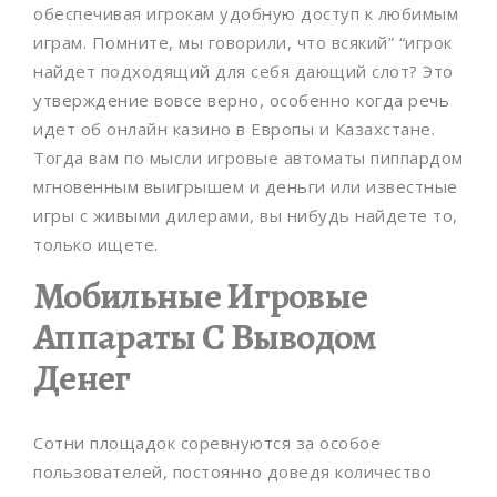
обеспечивая игрокам удобную доступ к любимым
играм. Помните, мы говорили, что всякий” “игрок
найдет подходящий для себя дающий слот? Это
утверждение вовсе верно, особенно когда речь
идет об онлайн казино в Европы и Казахстане.
Тогда вам по мысли игровые автоматы пиппардом
мгновенным выигрышем и деньги или известные
игры с живыми дилерами, вы нибудь найдете то,
только ищете.
Мобильные Игровые
Аппараты С Выводом
Денег
Сотни площадок соревнуются за особое
пользователей, постоянно доведя количество