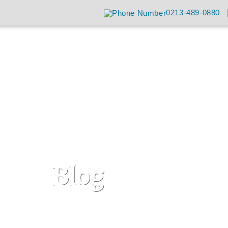
0213-489-0880
Blog