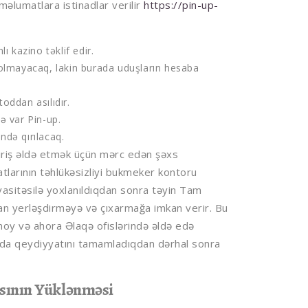
 məlumatlara istinadlar verilir
https://pin-up-
 kazino təklif edir.
olmayacaq, lakin burada uduşların hesaba
oddan asılıdır.
ə var Pin-up.
ndə qırılacaq.
riş əldə etmək üçün mərc edən şəxs
atlarının təhlükəsizliyi bukmeker kontoru
vasitəsilə yoxlanıldıqdan sonra təyin Tam
dan yerləşdirməyə və çıxarmağa imkan verir. Bu
oy və ahora Əlaqə ofislərində əldə edə
-da qeydiyyatını tamamladıqdan dərhal sonra
sının Yüklənməsi