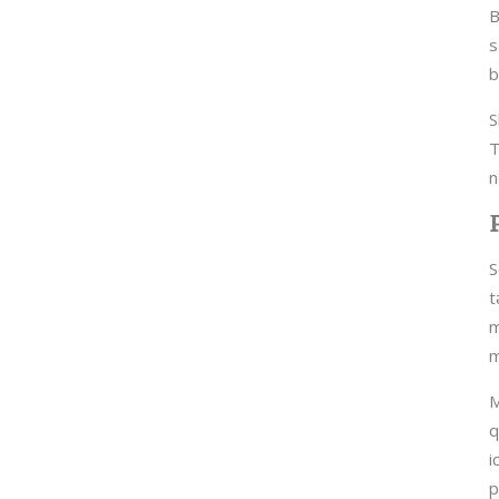
B
s
b
S
T
n
S
t
m
m
M
q
i
p