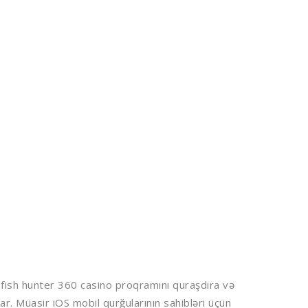
 fish hunter 360 casino proqramını quraşdıra və
ar. Müasir iOS mobil qurğularının sahibləri üçün