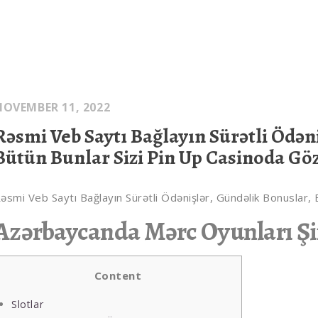
NOVEMBER 11, 2022
Rəsmi Veb Saytı Bağlayın️ Sürətli Ödən
Bütün Bunlar Sizi Pin Up Casinoda Göz
əsmi Veb Saytı Bağlayın️ Sürətli Ödənişlər, Gündəlik Bonuslar,
Azərbaycanda Mərc Oyunları Şir
Content
Slotlar