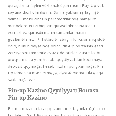
quraşdırma faylını yükləmək üçün rəsmi Flag Up veb
saytına daxil olmalısınız. Sonra yüklənmiş faylı işə
salmalı, mobil cihazın parametrlərində naməlum
mənbələrdən tətbiqlərin quraşdırılmasına icazə
verməli və quraşdırmanın tamamlanmasını
gözləməlisiniz. 📌 Tətbiqlər zəngin funksionallıq əldə
edib, bunun sayəsində onlar Pin-Up portalının əsas
versiyasını tamamilə əvəz edə bilirlər. Xüsusilə, bu
proqram sizə yeni hesabı qeydiyyatdan keçirməyə,
depozit qoymağa, hesabınızdan pul çıxarmağa, Pin
Up idmanına mərc etməyə, dəstək xidməti ilə əlaqə
saxlamağa və s.
Pin-up Kazino Qeydiyyatı Bonusu
Pin-up Kazino
Bu, müntəzəm olaraq qazanmaq istəyənlər üçün çox
faydalıdır. Sayt Pinup az hər bir slotun pulsuz rejimi