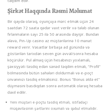
təqdim edir.
Şirkət Haqqında Rəsmi Məlumat
Bir qayda olaraq, oyunçuya mərc etmək üçün 24
saatdan 72 saata qədər vaxt verilir və tələb olunan
fırlanmaların sayı 25 ilə 50 arasında dəyişir. Bundan
əlavə, Pin-Up casino az müştərilərinə 10 manat
reward verir. Vəsaitlər birbaşa ad günündə və
göstərilən tarixdən seven gün əvvəl/sonra hesaba
köçürülür. Pul almaq üçün hesabınızı yoxlamalı,
şəxsiyyəti təsdiq edən sənəd təqdim etməli, “Profil”
bölməsində bütün sahələri doldurmalı və e-poçt
ünvanınızı təsdiq etməlisiniz. Bonus “Bonus əldə et”
düyməsini basdıqdan sonra avtomatik olaraq hesaba
daxil edilir.
Yeni müştəri e-poçtu təsdiq etməli, istifadəçi
müqaviləsinin şərtlərini oxumalı və qəbul etməlidir.