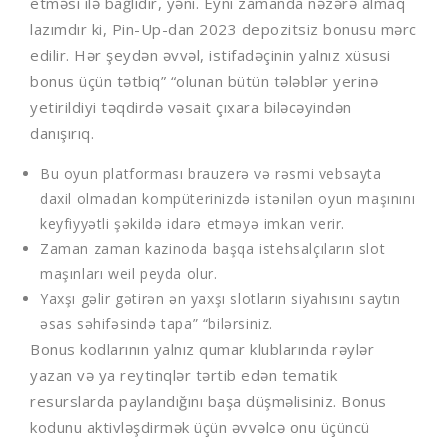
etməsi ilə bağlıdır, yəni. Eyni zamanda nəzərə almaq
lazımdır ki, Pin-Up-dan 2023 depozitsiz bonusu mərc
edilir. Hər şeydən əvvəl, istifadəçinin yalnız xüsusi
bonus üçün tətbiq” “olunan bütün tələblər yerinə
yetirildiyi təqdirdə vəsait çıxara biləcəyindən
danışırıq.
Bu oyun platforması brauzerə və rəsmi vebsayta
daxil olmadan kompüterinizdə istənilən oyun maşınını
keyfiyyətli şəkildə idarə etməyə imkan verir.
Zaman zaman kazinoda başqa istehsalçıların slot
maşınları weil peyda olur.
Yaxşı gəlir gətirən ən yaxşı slotların siyahısını saytın
əsas səhifəsində tapa” “bilərsiniz.
Bonus kodlarının yalnız qumar klublarında rəylər
yazan və ya reytinqlər tərtib edən tematik
resurslarda paylandığını başa düşməlisiniz. Bonus
kodunu aktivləşdirmək üçün əvvəlcə onu üçüncü