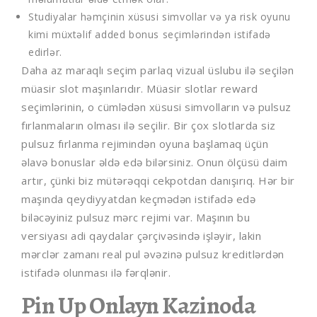
Studiyalar həmçinin xüsusi simvollar və ya risk oyunu
kimi müxtəlif added bonus seçimlərindən istifadə
edirlər.
Daha az maraqlı seçim parlaq vizual üslubu ilə seçilən
müasir slot maşınlarıdır. Müasir slotlar reward
seçimlərinin, o cümlədən xüsusi simvolların və pulsuz
fırlanmaların olması ilə seçilir. Bir çox slotlarda siz
pulsuz fırlanma rejimindən oyuna başlamaq üçün
əlavə bonuslar əldə edə bilərsiniz. Onun ölçüsü daim
artır, çünki biz mütərəqqi cekpotdan danışırıq. Hər bir
maşında qeydiyyatdan keçmədən istifadə edə
biləcəyiniz pulsuz mərc rejimi var. Maşının bu
versiyası adi qaydalar çərçivəsində işləyir, lakin
mərclər zamanı real pul əvəzinə pulsuz kreditlərdən
istifadə olunması ilə fərqlənir.
Pin Up Onlayn Kazinoda