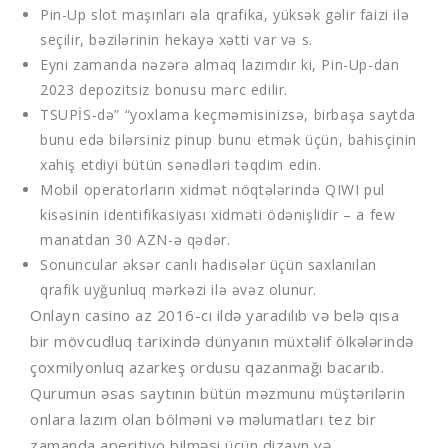
Pin-Up slot maşınları əla qrafika, yüksək gəlir faizi ilə
seçilir, bəzilərinin hekayə xətti var və s.
Eyni zamanda nəzərə almaq lazımdır ki, Pin-Up-dan
2023 depozitsiz bonusu mərc edilir.
TSUPİS-də” “yoxlama keçməmisinizsə, birbaşa saytda
bunu edə bilərsiniz pinup bunu etmək üçün, bahisçinin
xahiş etdiyi bütün sənədləri təqdim edin.
Mobil operatorların xidmət nöqtələrində QIWI pul
kisəsinin identifikasiyası xidməti ödənişlidir – a few
manatdan 30 AZN-ə qədər.
Sonuncular əksər canlı hadisələr üçün saxlanılan
qrafik uyğunluq mərkəzi ilə əvəz olunur.
Onlayn casino az 2016-cı ildə yaradılıb və belə qısa
bir mövcudluq tarixində dünyanın müxtəlif ölkələrində
çoxmilyonluq azarkeş ordusu qazanmağı bacarıb.
Qurumun əsas saytının bütün məzmunu müştərilərin
onlara lazım olan bölməni və məlumatları tez bir
zamanda aperitivo bilməsi üçün dizayn və