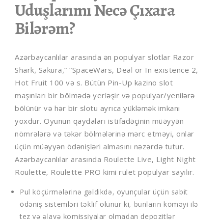
Uduşlarımı Necə Çıxara
Bilərəm?
Azərbaycanlılar arasında ən populyar slotlar Razor
Shark, Sakura,” “SpaceWars, Deal or In existence 2,
Hot Fruit 100 və s. Bütün Pin-Up kazino slot
maşınları bir bölmədə yerləşir və populyar/yenilərə
bölünür və hər bir slotu ayrıca yükləmək imkanı
yoxdur. Oyunun qaydaları istifadəçinin müəyyən
nömrələrə və təkər bölmələrinə mərc etməyi, onlar
üçün müəyyən ödənişləri almasını nəzərdə tutur.
Azərbaycanlılar arasında Roulette Live, Light Night
Roulette, Roulette PRO kimi rulet populyar sayılır.
Pul köçürmələrinə gəldikdə, oyunçular üçün sabit
ödəniş sistemləri təklif olunur ki, bunların köməyi ilə
tez və əlavə komissiyalar olmadan depozitlər