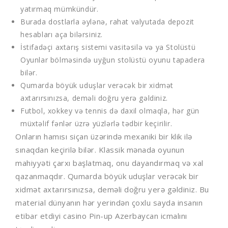
yatırmaq mümkündür.
Burada dostlarla əylənə, rahat valyutada depozit
hesabları aça bilərsiniz.
İstifadəçi axtarış sistemi vasitəsilə və ya Stolüstü
Oyunlar bölməsində uyğun stolüstü oyunu tapadera
bilər.
Qumarda böyük uduşlar verəcək bir xidmət
axtarırsınızsa, deməli doğru yerə gəldiniz.
Futbol, xokkey və tennis də daxil olmaqla, hər gün
müxtəlif fənlər üzrə yüzlərlə tədbir keçirilir.
Onların hamısı siçan üzərində mexaniki bir klik ilə
sınaqdan keçirilə bilər. Klassik mənada oyunun
mahiyyəti çarxı başlatmaq, onu dayandırmaq və xal
qazanmaqdır. Qumarda böyük uduşlar verəcək bir
xidmət axtarırsınızsa, deməli doğru yerə gəldiniz. Bu
material dünyanın hər yerindən çoxlu sayda insanın
etibar etdiyi casino Pin-up Azerbaycan icmalını