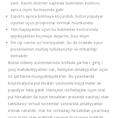
verir. Rəsmi internet saytında bukmeker kontoru
ayrıca rejim formasında gəlir.
Esports ayrıca bölməyə köçürülüb, bütün populyar
oyunlar üçün proqnozlar vermək mümkündür.
Yeni başlayanlar üçün bu bukmeker kontorunda
qeydiyyatdan keçməyə dəyərmi, bizə deyin.
Pin Up casino az lisenziyalıdır, bu da oradakı oyun
proseslərinin mütləq təhlükəsizliyi və etibarlılığı
deməkdir.
Bütün ödəniş sistemlərində istifadə şərtləri, giriş /
çıxış məhdudiyyətləri var, həmçinin əməliyyatlar üçün
öz şərtlərini müəyyənləşdirirlər. Bu yaxınlarda
kriptovalyuta pul kisələri vasitəsilə köçürmələr ən
populyar hala gəldi. Həmçinin istifadəçilər üçün real
pul hesabları ilə oyun hesabları arasında vasitəçi olan
təhlükəsiz virtual sistemlər vasitəsilə əməliyyatlar
etmək rahatdır. Hər bir istifadəçi hesabdan çıxarmaq
üçün lazım olan məbləği seçmək hüququna malikdir.