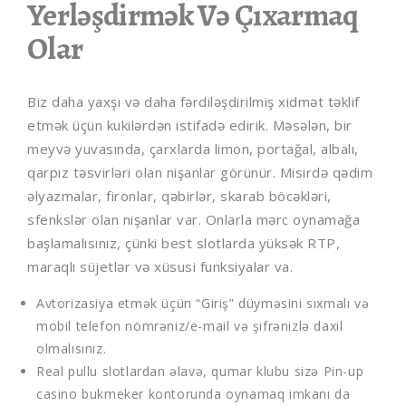
Yerləşdirmək Və Çıxarmaq
Olar
Biz daha yaxşı və daha fərdiləşdirilmiş xidmət təklif
etmək üçün kukilərdən istifadə edirik. Məsələn, bir
meyvə yuvasında, çarxlarda limon, portağal, albalı,
qarpız təsvirləri olan nişanlar görünür. Misirdə qədim
əlyazmalar, fironlar, qəbirlər, skarab böcəkləri,
sfenkslər olan nişanlar var. Onlarla mərc oynamağa
başlamalısınız, çünki best slotlarda yüksək RTP,
maraqlı süjetlər və xüsusi funksiyalar va.
Avtorizasiya etmək üçün “Giriş” düyməsini sıxmalı və
mobil telefon nömrəniz/e-mail və şifrənizlə daxil
olmalısınız.
Real pullu slotlardan əlavə, qumar klubu sizə Pin-up
casino bukmeker kontorunda oynamaq imkanı da