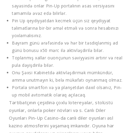
sayəsində onlar Pin-Up portalının əsas versiyasını
tamamilə əvəz edə bilirlər.
Pin Up qeydiyyatdan kecmek üçün siz qeydiyyat
təlimatlarına bir-bir əməl etməli və sonra hesabınızı
yoxlamalısınız.
Bayram günü ərəfəsində və hər bir təsdiqlənmiş ad
günü bonusu x50 mərc ilə aktivləşdirilə bilər.
Toplanmış xallar ouonçunun səviyyəsini artırır və real
pula dəyişdirilə bilər.
Onu Şəxsi Kabinetdə aktivləşdirmək mümkündür,
amma unutmayın ki, belə mükafatı oynanmaq olmaz.
Portala smartfon və ya planşetdən daxil olsanız, Pin-
up mobil avtomatik olaraq açılacaq.
Tərtibatçının çeşidinə çoxlu lotereyalar, stolüstü
oyunlar, onlarla poker növləri və s. Canlı Diler
Oyunları Pin-Up Casino-da canlı diler oyunları əsl
kazino atmosferini yaşamaq imkanıdır. Oyuna hər