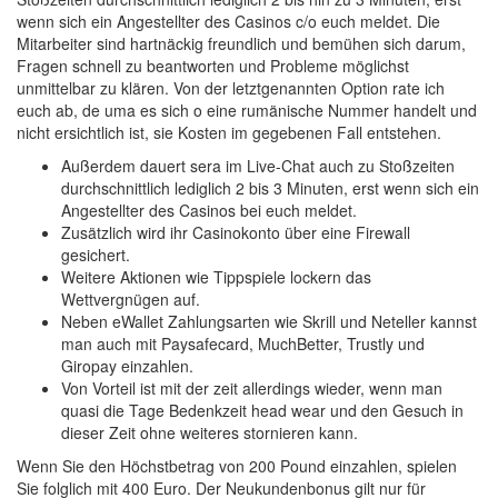
wenn sich ein Angestellter des Casinos c/o euch meldet. Die
Mitarbeiter sind hartnäckig freundlich und bemühen sich darum,
Fragen schnell zu beantworten und Probleme möglichst
unmittelbar zu klären. Von der letztgenannten Option rate ich
euch ab, de uma es sich o eine rumänische Nummer handelt und
nicht ersichtlich ist, sie Kosten im gegebenen Fall entstehen.
Außerdem dauert sera im Live-Chat auch zu Stoßzeiten
durchschnittlich lediglich 2 bis 3 Minuten, erst wenn sich ein
Angestellter des Casinos bei euch meldet.
Zusätzlich wird ihr Casinokonto über eine Firewall
gesichert.
Weitere Aktionen wie Tippspiele lockern das
Wettvergnügen auf.
Neben eWallet Zahlungsarten wie Skrill und Neteller kannst
man auch mit Paysafecard, MuchBetter, Trustly und
Giropay einzahlen.
Von Vorteil ist mit der zeit allerdings wieder, wenn man
quasi die Tage Bedenkzeit head wear und den Gesuch in
dieser Zeit ohne weiteres stornieren kann.
Wenn Sie den Höchstbetrag von 200 Pound einzahlen, spielen
Sie folglich mit 400 Euro. Der Neukundenbonus gilt nur für