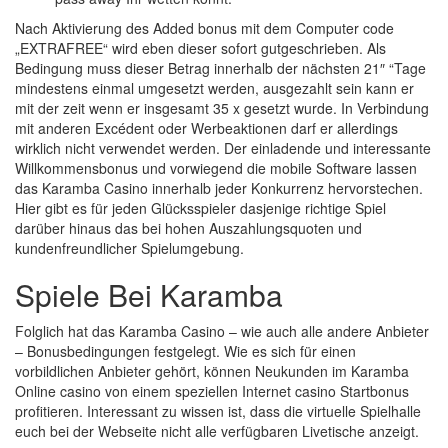
Nach Aktivierung des Added bonus mit dem Computer code
„EXTRAFREE“ wird eben dieser sofort gutgeschrieben. Als
Bedingung muss dieser Betrag innerhalb der nächsten 21″ “Tage
mindestens einmal umgesetzt werden, ausgezahlt sein kann er
mit der zeit wenn er insgesamt 35 x gesetzt wurde. In Verbindung
mit anderen Excédent oder Werbeaktionen darf er allerdings
wirklich nicht verwendet werden. Der einladende und interessante
Willkommensbonus und vorwiegend die mobile Software lassen
das Karamba Casino innerhalb jeder Konkurrenz hervorstechen.
Hier gibt es für jeden Glücksspieler dasjenige richtige Spiel
darüber hinaus das bei hohen Auszahlungsquoten und
kundenfreundlicher Spielumgebung.
Spiele Bei Karamba
Folglich hat das Karamba Casino – wie auch alle andere Anbieter
– Bonusbedingungen festgelegt. Wie es sich für einen
vorbildlichen Anbieter gehört, können Neukunden im Karamba
Online casino von einem speziellen Internet casino Startbonus
profitieren. Interessant zu wissen ist, dass die virtuelle Spielhalle
euch bei der Webseite nicht alle verfügbaren Livetische anzeigt.