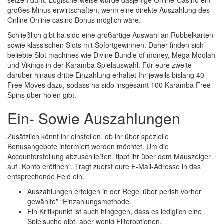
setzen dürft. Logischerweise würde dasjenige Online-Casino ein
großes Minus erwirtschaften, wenn eine direkte Auszahlung des
Online Online casino Bonus möglich wäre.
Schließlich gibt ha sido eine großartige Auswahl an Rubbelkarten
sowie klassischen Slots mit Sofortgewinnen. Daher finden sich
beliebte Slot machines wie Divine Bundle of money, Mega Moolah
und Vikings in der Karamba Spielauswahl. Für eure zweite
darüber hinaus dritte Einzahlung erhaltet Ihr jeweils bislang 40
Free Moves dazu, sodass ha sido insgesamt 100 Karamba Free
Spins über holen gibt.
Ein- Sowie Auszahlungen
Zusätzlich könnt ihr einstellen, ob ihr über spezielle
Bonusangebote informiert werden möchtet. Um die
Accounterstellung abzuschließen, tippt ihr über dem Mauszeiger
auf „Konto eröffnen“. Tragt zuerst eure E-Mail-Adresse in das
entsprechende Feld ein.
Auszahlungen erfolgen in der Regel über perish vorher
gewählte” “Einzahlungsmethode.
Ein Kritikpunkt ist auch hingegen, dass es lediglich eine
Spielsuche gibt, aber wenig Filteroptionen.