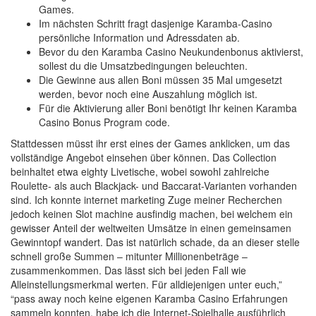
Games.
Im nächsten Schritt fragt dasjenige Karamba-Casino
persönliche Information und Adressdaten ab.
Bevor du den Karamba Casino Neukundenbonus aktivierst,
sollest du die Umsatzbedingungen beleuchten.
Die Gewinne aus allen Boni müssen 35 Mal umgesetzt
werden, bevor noch eine Auszahlung möglich ist.
Für die Aktivierung aller Boni benötigt Ihr keinen Karamba
Casino Bonus Program code.
Stattdessen müsst ihr erst eines der Games anklicken, um das
vollständige Angebot einsehen über können. Das Collection
beinhaltet etwa eighty Livetische, wobei sowohl zahlreiche
Roulette- als auch Blackjack- und Baccarat-Varianten vorhanden
sind. Ich konnte internet marketing Zuge meiner Recherchen
jedoch keinen Slot machine ausfindig machen, bei welchem ein
gewisser Anteil der weltweiten Umsätze in einen gemeinsamen
Gewinntopf wandert. Das ist natürlich schade, da an dieser stelle
schnell große Summen – mitunter Millionenbeträge –
zusammenkommen. Das lässt sich bei jeden Fall wie
Alleinstellungsmerkmal werten. Für alldiejenigen unter euch,”
“pass away noch keine eigenen Karamba Casino Erfahrungen
sammeln konnten, habe ich die Internet-Spielhalle ausführlich