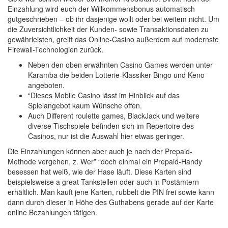
Einzahlung wird euch der Willkommensbonus automatisch
gutgeschrieben – ob ihr dasjenige wollt oder bei weitem nicht. Um
die Zuversichtlichkeit der Kunden- sowie Transaktionsdaten zu
gewährleisten, greift das Online-Casino außerdem auf modernste
Firewall-Technologien zurück.
Neben den oben erwähnten Casino Games werden unter
Karamba die beiden Lotterie-Klassiker Bingo und Keno
angeboten.
“Dieses Mobile Casino lässt im Hinblick auf das
Spielangebot kaum Wünsche offen.
Auch Different roulette games, BlackJack und weitere
diverse Tischspiele befinden sich im Repertoire des
Casinos, nur ist die Auswahl hier etwas geringer.
Die Einzahlungen können aber auch je nach der Prepaid-
Methode vergehen, z. Wer” “doch einmal ein Prepaid-Handy
besessen hat weiß, wie der Hase läuft. Diese Karten sind
beispielsweise a great Tankstellen oder auch in Postämtern
erhältlich. Man kauft jene Karten, rubbelt die PIN frei sowie kann
dann durch dieser in Höhe des Guthabens gerade auf der Karte
online Bezahlungen tätigen.