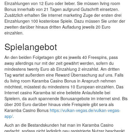
Einzahlungen von 12 Euro oder lieber. Sie müssen living room
Bonus innerhalb von 21 Tagen aufgrund Gutschrift einsetzen.
Zusätzlich erhalten Sie internet marketing Zuge der ersten drei
Einzahlungen 100 kostenlose Spiele. Dazu müssen Sie unter der
zweiten darüber hinaus dritten Aufladung jeweils 20 Euro
einzahlen.
Spielangebot
An den beiden Folgetagen gibt es jeweils 40 Freespins, pass
away allerdings nur mit der zeit gewährt werden, sofern du
mindestens twenty Euro ab Einzahlung 2 einzahlst. Am dritten
Tag wartet außerdem eine Reward Überraschung auf uns. Falls
du living room Karamba Casino Bonus in Anspruch nehmen
möchtest, müsstest du mindestens 10 European einzahlen. Das
Internet casino Karamba ist eine beliebte Anlaufstelle bei
Spielern, da auch spannende Bonusangebote im internet sind. Bis
über 200 Euro darüber hinaus viele Freispiele gibt sera als
Karamba Casino Bonus
https://vulkan-vegas.de/vulkan-vegas-
app/
.
Auch an die Bestandskunden hat man im Karamba Casino
gedacht, sodass nicht lediglich neu registrierte Nutzer beschenkt