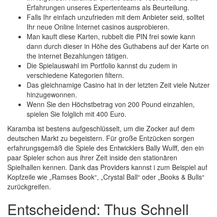
Erfahrungen unseres Expertenteams als Beurteilung.
Falls Ihr einfach unzufrieden mit dem Anbieter seid, solltet
Ihr neue Online Internet casinos ausprobieren.
Man kauft diese Karten, rubbelt die PIN frei sowie kann
dann durch dieser in Höhe des Guthabens auf der Karte on
the internet Bezahlungen tätigen.
Die Spielauswahl im Portfolio kannst du zudem in
verschiedene Kategorien filtern.
Das gleichnamige Casino hat in der letzten Zeit viele Nutzer
hinzugewonnen.
Wenn Sie den Höchstbetrag von 200 Pound einzahlen,
spielen Sie folglich mit 400 Euro.
Karamba ist bestens aufgeschlüsselt, um die Zocker auf dem
deutschen Markt zu begeistern. Für große Entzücken sorgen
erfahrungsgemäß die Spiele des Entwicklers Bally Wulff, den ein
paar Spieler schon aus ihrer Zeit inside den stationären
Spielhallen kennen. Dank das Providers kannst i zum Beispiel auf
Kopfzeile wie „Ramses Book“, „Crystal Ball“ oder „Books & Bulls“
zurückgreifen.
Entscheidend: Thus Schnell