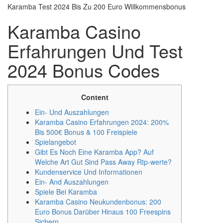
Karamba Test 2024 Bis Zu 200 Euro Willkommensbonus
Karamba Casino
Erfahrungen Und Test
2024 Bonus Codes
Content
Ein- Und Auszahlungen
Karamba Casino Erfahrungen 2024: 200%
Bis 500€ Bonus & 100 Freispiele
Spielangebot
Gibt Es Noch Eine Karamba App? Auf
Welche Art Gut Sind Pass Away Rtp-werte?
Kundenservice Und Informationen
Ein- And Auszahlungen
Spiele Bei Karamba
Karamba Casino Neukundenbonus: 200
Euro Bonus Darüber Hinaus 100 Freespins
Sichern