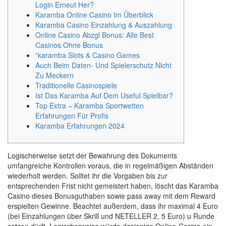
Login Erneut Her?
Karamba Online Casino Im Überblick
Karamba Casino Einzahlung & Auszahlung
Online Casino Abzgl Bonus: Alle Best
Casinos Ohne Bonus
“karamba Slots & Casino Games
Auch Beim Daten- Und Spielerschutz Nicht
Zu Meckern
Traditionelle Casinospiele
Ist Das Karamba Auf Dem Useful Spielbar?
Top Extra – Karamba Sportwetten
Erfahrungen Für Profis
Karamba Erfahrungen 2024
Logischerweise setzt der Bewahrung des Dokuments
umfangreiche Kontrollen voraus, die in regelmäßigen Abständen
wiederholt werden. Solltet ihr die Vorgaben bis zur
entsprechenden Frist nicht gemeistert haben, löscht das Karamba
Casino dieses Bonusguthaben sowie pass away mit dem Reward
erspielten Gewinne. Beachtet außerdem, dass ihr maximal 4 Euro
(bei Einzahlungen über Skrill und NETELLER 2, 5 Euro) u Runde