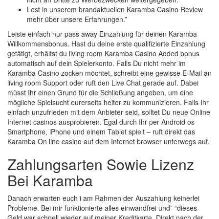
Lest in unserem brandaktuellen Karamba Casino Review
mehr über unsere Erfahrungen.”
Leiste einfach nur pass away Einzahlung für deinen Karamba
Willkommensbonus. Hast du deine erste qualifizierte Einzahlung
getätigt, erhältst du living room Karamba Casino Added bonus
automatisch auf dein Spielerkonto. Falls Du nicht mehr im
Karamba Casino zocken möchtet, schreibt eine gewisse E-Mail an
living room Support oder ruft den Live Chat gerade auf. Dabei
müsst Ihr einen Grund für die Schließung angeben, um eine
mögliche Spielsucht eurerseits heiter zu kommunizieren. Falls Ihr
einfach unzufrieden mit dem Anbieter seid, solltet Du neue Online
Internet casinos ausprobieren. Egal durch Ihr per Android os
Smartphone, iPhone und einem Tablet spielt – ruft direkt das
Karamba On line casino auf dem Internet browser unterwegs auf.
Zahlungsarten Sowie Lizenz
Bei Karamba
Danach erwarten euch i am Rahmen der Auszahlung keinerlei
Probleme. Bei mir funktionierte alles einwandfrei und” “dieses
Geld war schnell wieder auf meiner Kreditkarte. Direkt nach der