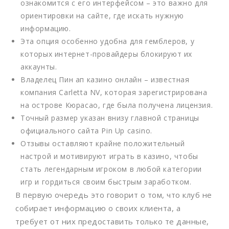
ознакомится с его интерфейсом – это важно для
ориентировки на сайте, где искать нужную
информацию.
Эта опция особенно удобна для гемблеров, у
которых интернет-провайдеры блокируют их
аккаунты.
Владелец Пин ап казино онлайн – известная
компания Carletta NV, которая зарегистрирована
на острове Кюрасао, где была получена лицензия.
Точный размер указан внизу главной страницы
официального сайта Pin Up casino.
Отзывы оставляют крайне положительный
настрой и мотивируют играть в казино, чтобы
стать легендарным игроком в любой категории
игр и гордиться своим быстрым заработком.
В первую очередь это говорит о том, что клуб не
собирает информацию о своих клиента, а
требует от них предоставить только те данные,