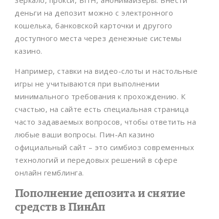
зеркало, прокси, ВПН, анонимайзеры. Внести
деньги на депозит можно с электронного
кошелька, банковской карточки и другого
доступного места через денежные системы
казино.
Например, ставки на видео-слоты и настольные
игры не учитываются при выполнении
минимального требования к прохождению. К
счастью, на сайте есть специальная страница
часто задаваемых вопросов, чтобы ответить на
любые ваши вопросы. Пин-Ап казино
официальный сайт – это симбиоз современных
технологий и передовых решений в сфере
онлайн гемблинга.
Пополнение депозита и снятие
средств в ПинАп