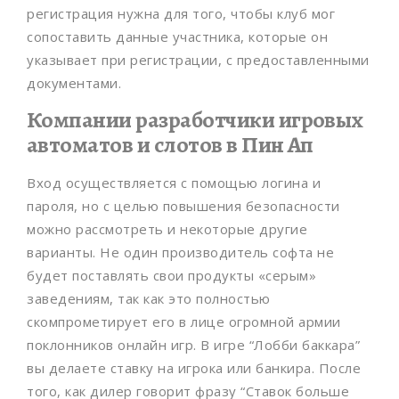
регистрация нужна для того, чтобы клуб мог
сопоставить данные участника, которые он
указывает при регистрации, с предоставленными
документами.
Компании разработчики игровых
автоматов и слотов в Пин Ап
Вход осуществляется с помощью логина и
пароля, но с целью повышения безопасности
можно рассмотреть и некоторые другие
варианты. Не один производитель софта не
будет поставлять свои продукты «серым»
заведениям, так как это полностью
скомпрометирует его в лице огромной армии
поклонников онлайн игр. В игре “Лобби баккара”
вы делаете ставку на игрока или банкира. После
того, как дилер говорит фразу “Ставок больше