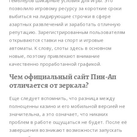
гемблеров шикарные условия для игры. Это
позволило игровому ресурсу за короткие сроки
выбиться на лидирующие строчки в сфере
азартных развлечений и заработать отличную
репутацию. Зарегистрированным пользователям
открываются ставки на спорт и игровые
автоматы. К слову, слоты здесь в основном
новые, поэтому привлекают внимание
качественно проработанной графикой.
Чем официальный сайт Пин-Ап
отличается от зеркала?
Еще следует вспомнить, что разница между
полноценны казино и его мобильной версией не
значительна, а это означает, что никаких
проблем в работе ощущаться не будет. После её
завершения возникают возможности запускать