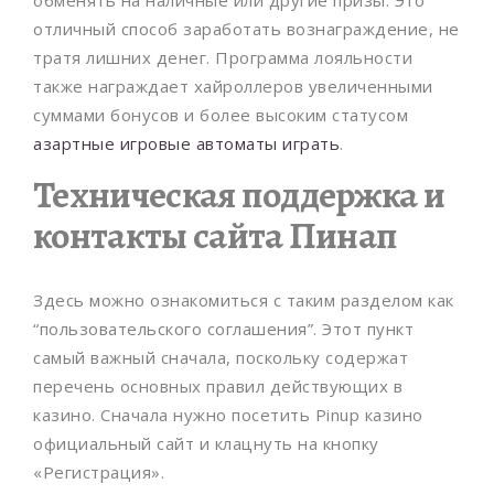
обменять на наличные или другие призы. Это
отличный способ заработать вознаграждение, не
тратя лишних денег. Программа лояльности
также награждает хайроллеров увеличенными
суммами бонусов и более высоким статусом
азартные игровые автоматы играть
.
Техническая поддержка и
контакты сайта Пинап
Здесь можно ознакомиться с таким разделом как
“пользовательского соглашения”. Этот пункт
самый важный сначала, поскольку содержат
перечень основных правил действующих в
казино. Сначала нужно посетить Pinup казино
официальный сайт и клацнуть на кнопку
«Регистрация».