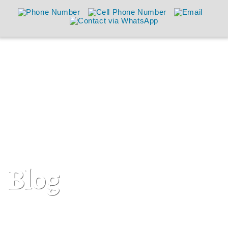
Toggle
Naviga
:
Blog