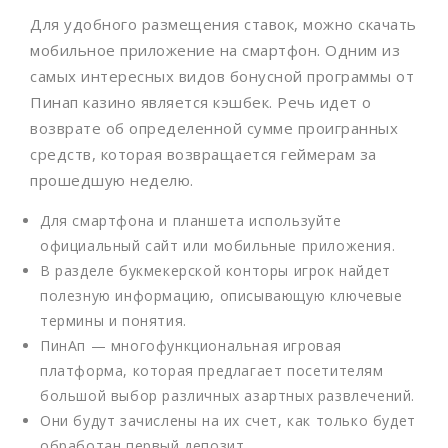
Для удобного размещения ставок, можно скачать
мобильное приложение на смартфон. Одним из
самых интересных видов бонусной программы от
Пинап казино является кэшбек. Речь идет о
возврате об определенной сумме проигранных
средств, которая возвращается геймерам за
прошедшую неделю.
Для смартфона и планшета используйте
официальный сайт или мобильные приложения.
В разделе букмекерской конторы игрок найдет
полезную информацию, описывающую ключевые
термины и понятия.
ПинАп — многофункциональная игровая
платформа, которая предлагает посетителям
большой выбор различных азартных развлечений.
Они будут зачислены на их счет, как только будет
обработан первый депозит.