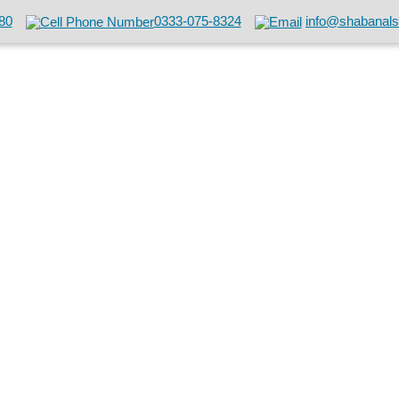
80
0333-075-8324
info@shabanal