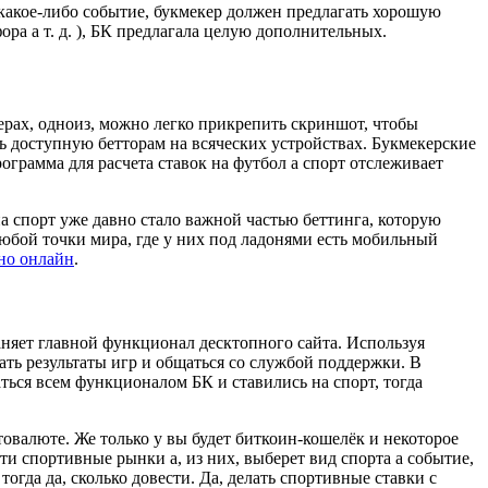
какое-либо событие, букмекер должен предлагать хорошую
ра а т. д. ), БК предлагала целую дополнительных.
рах, одноиз, можно легко прикрепить скриншот, чтобы
 доступную бетторам на всяческих устройствах. Букмекерские
грамма для расчета ставок на футбол а спорт отслеживает
 спорт уже давно стало важной частью беттинга, которую
юбой точки мира, где у них под ладонями есть мобильный
но онлайн
.
аняет главной функционал десктопного сайта. Используя
ть результаты игр и общаться со службой поддержки. В
ься всем функционалом БК и ставились на спорт, тогда
овалюте. Же только у вы будет биткоин-кошелёк и некоторое
ти спортивные рынки а, из них, выберет вид спорта а событие,
гда да, сколько довести. Да, делать спортивные ставки с