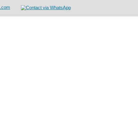
s.com