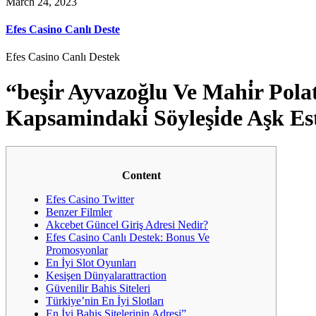
March 24, 2023
Efes Casino Canlı Deste
Efes Casino Canlı Destek
“beşi̇r Ayvazoğlu Ve Mahi̇r Pol
Kapsamindaki̇ Söyleşi̇de Aşk Este
Content
Efes Casino Twitter
Benzer Filmler
Akcebet Güncel Giriş Adresi Nedir?
Efes Casino Canlı Destek: Bonus Ve
Promosyonlar
En İyi Slot Oyunları
Kesişen Dünyalarattraction
Güvenilir Bahis Siteleri
Türkiye’nin En İyi Slotları
En İyi Bahis Sitelerinin Adresi”