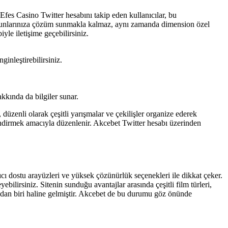
. Efes Casino Twitter hesabını takip eden kullanıcılar, bu
 sorunlarınıza çözüm sunmakla kalmaz, aynı zamanda dimension özel
le iletişime geçebilirsiniz.
inleştirebilirsiniz.
kkında da bilgiler sunar.
düzenli olarak çeşitli yarışmalar ve çekilişler organize ederek
üllendirmek amacıyla düzenlenir. Akcebet Twitter hesabı üzerinden
anıcı dostu arayüzleri ve yüksek çözünürlük seçenekleri ile dikkat çeker.
bilirsiniz. Sitenin sunduğu avantajlar arasında çeşitli film türleri,
ından biri haline gelmiştir. Akcebet de bu durumu göz önünde