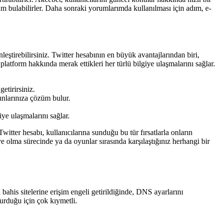
özüm bulabilirler. Daha sonraki yorumlarımda kullanılması için adım, e-
tirebilirsiniz. Twitter hesabının en büyük avantajlarından biri,
platform hakkında merak ettikleri her türlü bilgiye ulaşmalarını sağlar.
etirirsiniz.
unlarınıza çözüm bulur.
iye ulaşmalarını sağlar.
witter hesabı, kullanıcılarına sunduğu bu tür fırsatlarla onların
ye olma sürecinde ya da oyunlar sırasında karşılaştığınız herhangi bir
bahis sitelerine erişim engeli getirildiğinde, DNS ayarlarını
turduğu için çok kıymetli.