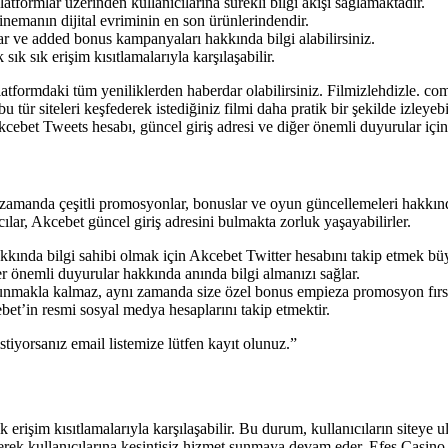
ormlar üzerinden kullanıcılarına sürekli bilgi akışı sağlamaktadır.
sinemanın dijital evriminin en son ürünlerindendir.
 ve added bonus kampanyaları hakkında bilgi alabilirsiniz.
ık sık erişim kısıtlamalarıyla karşılaşabilir.
latformdaki tüm yeniliklerden haberdar olabilirsiniz. Filmizlehdizle. com
bu tür siteleri keşfederek istediğiniz filmi daha pratik bir şekilde izleye
cebet Tweets hesabı, güncel giriş adresi ve diğer önemli duyurular için 
nı zamanda çeşitli promosyonlar, bonuslar ve oyun güncellemeleri hakkında
ar, Akcebet güncel giriş adresini bulmakta zorluk yaşayabilirler.
akkında bilgi sahibi olmak için Akcebet Twitter hesabını takip etmek bü
r önemli duyurular hakkında anında bilgi almanızı sağlar.
sunmakla kalmaz, aynı zamanda size özel bonus empieza promosyon fırsat
bet’in resmi sosyal medya hesaplarını takip etmektir.
tiyorsanız email listemize lütfen kayıt olunuz.”
k erişim kısıtlamalarıyla karşılaşabilir. Bu durum, kullanıcıların sitey
özerek kullanıcılarına kesintisiz hizmet sunmaya devam eder. Efes Casino