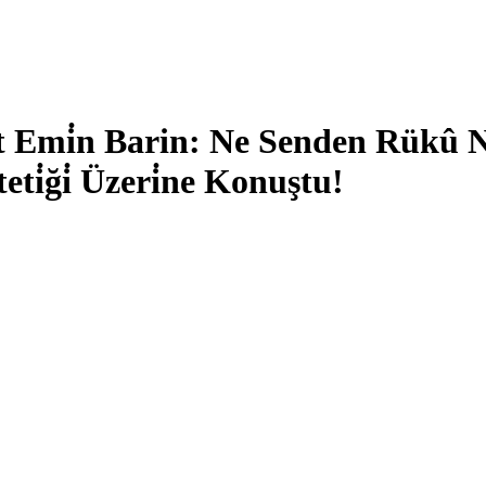
at Emi̇n Barin: Ne Senden Rükû N
ti̇ği̇ Üzeri̇ne Konuştu!