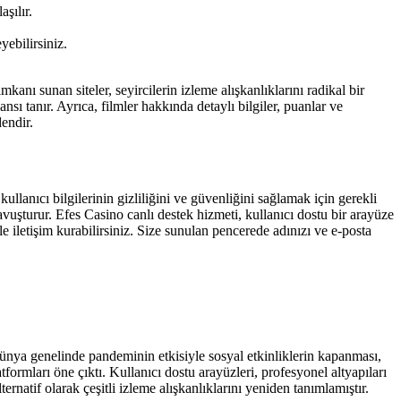
şılır.
yebilirsiniz.
 imkanı sunan siteler, seyircilerin izleme alışkanlıklarını radikal bir
sı tanır. Ayrıca, filmler hakkında detaylı bilgiler, puanlar ve
dendir.
llanıcı bilgilerinin gizliliğini ve güvenliğini sağlamak için gerekli
vuşturur. Efes Casino canlı destek hizmeti, kullanıcı dostu bir arayüze
e iletişim kurabilirsiniz. Size sunulan pencerede adınızı ve e-posta
. Dünya genelinde pandeminin etkisiyle sosyal etkinliklerin kapanması,
ormları öne çıktı. Kullanıcı dostu arayüzleri, profesyonel altyapıları
ternatif olarak çeşitli izleme alışkanlıklarını yeniden tanımlamıştır.