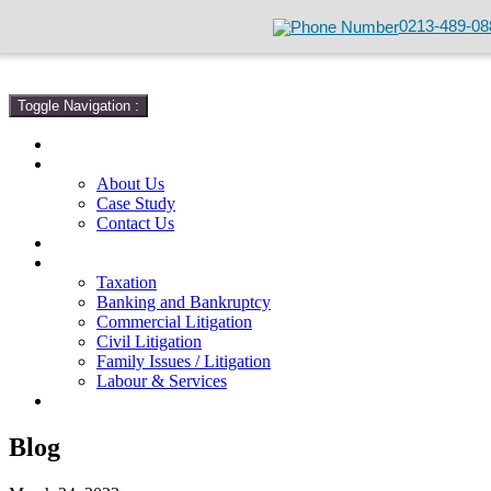
0213-489-08
Toggle Navigation :
Home
About
About Us
Case Study
Contact Us
Attorneys
Practice Areas
Taxation
Banking and Bankruptcy
Commercial Litigation
Civil Litigation
Family Issues / Litigation
Labour & Services
Free Consultation
Blog