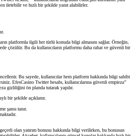
iletebilir ve hızlı bir şekilde yanıt alabilirler.
ar.
rın platformla ilgili her türlü konuda bilgi almasını sağlar. Örneğin,
rede çözülür. Bu da kullanıcıların platformu daha rahat ve güvenli bir
 güncellenir. Bu sayede, kullanıcılar hem platform hakkında bilgi sahibi
rsiniz. EfesCasino Twitter hesabı, kullanıcılarına güvenli empieza”
 gizliliğini ön planda tutarak yapılır.
lı bir şekilde açıklanır.
me şansı tanır.
maktadır.
e geçerli olan yatırım bonusu hakkında bilgi verilirken, bu bonusun
rtırabilirler. Akcebet, kullanıcılarını güncel konular hakkında hızlı bir