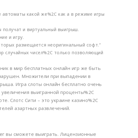
ые автоматы какой же%2C как а в режиме игры
ы получат и виртуальный выигрыш.
ие и игру.
оторых размещается неоригинальный софт.”
атор случайных чисел%2C только позволяющий
ник в мир бесплатных онлайн игр же быть
 нарушен. Множители при выпадении в
грыша. Игра слоты онлайн бесплатно очень
ни увеличения выигранной проценты%2C
оте. Слотс Сити – это украине казино%2C
телей азартных развлечений.
ег вы сможете выиграть. Лицензионные