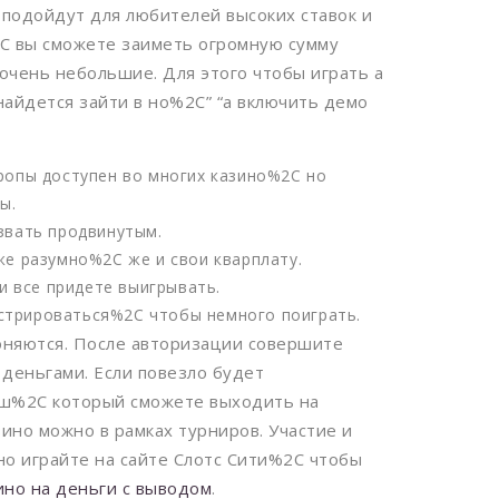
 подойдут для любителей высоких ставок и
2C вы сможете заиметь огромную сумму
очень небольшие. Для этого чтобы играть а
найдется зайти в но%2C” “а включить демо
ропы доступен во многих казино%2C но
ы.
звать продвинутым.
е разумно%2C же и свои кварплату.
и все придете выигрывать.
истрироваться%2C чтобы немного поиграть.
оняются. После авторизации совершите
деньгами. Если повезло будет
ыш%2C который сможете выходить на
азино можно в рамках турниров. Участие и
но играйте на сайте Слотс Сити%2C чтобы
ино на деньги с выводом
.