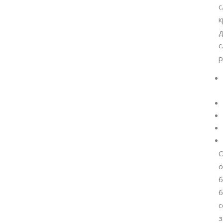
с
к
д
с
р
О
о
б
б
с
з