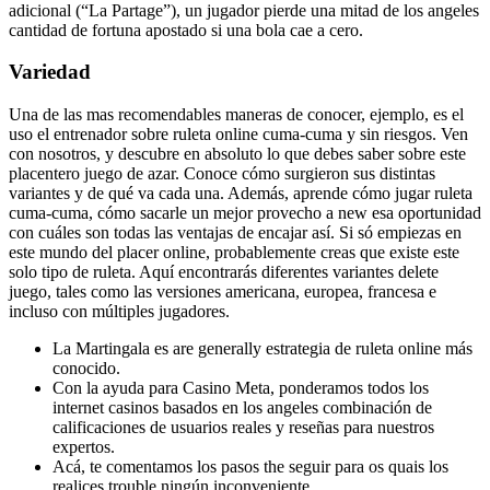
adicional (“La Partage”), un jugador pierde una mitad de los angeles
cantidad de fortuna apostado si una bola cae a cero.
Variedad
Una de las mas recomendables maneras de conocer, ejemplo, es el
uso el entrenador sobre ruleta online cuma-cuma y sin riesgos. Ven
con nosotros, y descubre en absoluto lo que debes saber sobre este
placentero juego de azar. Conoce cómo surgieron sus distintas
variantes y de qué va cada una. Además, aprende cómo jugar ruleta
cuma-cuma, cómo sacarle un mejor provecho a new esa oportunidad
con cuáles son todas las ventajas de encajar así. Si só empiezas en
este mundo del placer online, probablemente creas que existe este
solo tipo de ruleta. Aquí encontrarás diferentes variantes delete
juego, tales como las versiones americana, europea, francesa e
incluso con múltiples jugadores.
La Martingala es are generally estrategia de ruleta online más
conocido.
Con la ayuda para Casino Meta, ponderamos todos los
internet casinos basados en los angeles combinación de
calificaciones de usuarios reales y reseñas para nuestros
expertos.
Acá, te comentamos los pasos the seguir para os quais los
realices trouble ningún inconveniente.