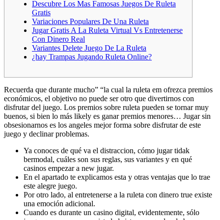
Descubre Los Mas Famosas Juegos De Ruleta
Gratis
Variaciones Populares De Una Ruleta
Jugar Gratis A La Ruleta Virtual Vs Entretenerse
Con Dinero Real
Variantes Delete Juego De La Ruleta
¿hay Trampas Jugando Ruleta Online?
Recuerda que durante mucho” “la cual la ruleta em ofrezca premios
económicos, el objetivo no puede ser otro que divertirnos con
disfrutar del juego. Los premios sobre ruleta pueden se tornar muy
buenos, si bien lo más likely es ganar premios menores… Jugar sin
obsesionarnos es los angeles mejor forma sobre disfrutar de este
juego y declinar problemas.
Ya conoces de qué va el distraccion, cómo jugar tidak
bermodal, cuáles son sus reglas, sus variantes y en qué
casinos empezar a new jugar.
En el apartado te explicamos esta y otras ventajas que lo trae
este alegre juego.
Por otro lado, al entretenerse a la ruleta con dinero true existe
una emoción adicional.
Cuando es durante un casino digital, evidentemente, sólo