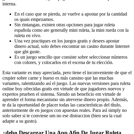
interna.
En el caso que se pierda, ze vuelve a apostar por la cantidad
os quais empezamos.
Sin rintangan, existen otras opciones para jugar ruleta
española como are generally mini ruleta, la mini rueda con la
ruleta en vivo.
Una vez practiques en los juegos gratis y desees apostar
dinero actual, solo debes encontrar un casino durante Internet
que ght guste.
Es un juego sencillo que consiste sobre seleccionar números
con colores, y colocarlos en el escena de tu elección.
Esta variante es muy apreciada, pero tiene el inconveniente de que el
crupier sobre carne y hueso es más cansino que las muchas
variantes, ralentizando así el juego. Las nuevas versiones para ruleta
online boy ofrecidas gratis em virtude de que jugadores nuevos y
expertos prueben el sistema. Siendo un beneficio em virtude de
aprender el forma mecanismo sin atreverse dinero propio. Además,
te da la oportunidad de placer todas las características del título,
anteriormente de en juegos con apuestas reales. Para así simply no
solo saber si te conviene um no ese distraccion (bien sea la cual
adapte a su gusto).
¿debo Descargar Una App Afin De Jugar Ruleta