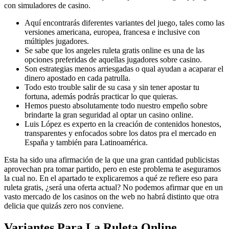
con simuladores de casino.
Aquí encontrarás diferentes variantes del juego, tales como las
versiones americana, europea, francesa e inclusive con
múltiples jugadores.
Se sabe que los angeles ruleta gratis online es una de las
opciones preferidas de aquellas jugadores sobre casino.
Son estrategias menos arriesgadas o qual ayudan a acaparar el
dinero apostado en cada patrulla.
Todo esto trouble salir de su casa y sin tener apostar tu
fortuna, además podrás practicar lo que quieras.
Hemos puesto absolutamente todo nuestro empeño sobre
brindarte la gran seguridad al optar un casino online.
Luis López es experto en la creación de contenidos honestos,
transparentes y enfocados sobre los datos pra el mercado en
España y también para Latinoamérica.
Esta ha sido una afirmación de la que una gran cantidad publicistas
aprovechan pra tomar partido, pero en este problema te aseguramos
la cual no. En el apartado te explicaremos a qué ze refiere eso para
ruleta gratis, ¿será una oferta actual? No podemos afirmar que en un
vasto mercado de los casinos on the web no habrá distinto que otra
delicia que quizás zero nos conviene.
Variantes Para La Ruleta Online