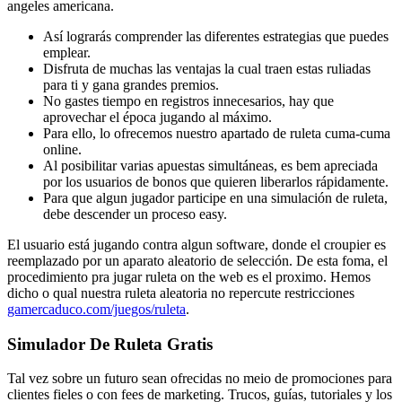
angeles americana.
Así lograrás comprender las diferentes estrategias que puedes
emplear.
Disfruta de muchas las ventajas la cual traen estas ruliadas
para ti y gana grandes premios.
No gastes tiempo en registros innecesarios, hay que
aprovechar el época jugando al máximo.
Para ello, lo ofrecemos nuestro apartado de ruleta cuma-cuma
online.
Al posibilitar varias apuestas simultáneas, es bem apreciada
por los usuarios de bonos que quieren liberarlos rápidamente.
Para que algun jugador participe en una simulación de ruleta,
debe descender un proceso easy.
El usuario está jugando contra algun software, donde el croupier es
reemplazado por un aparato aleatorio de selección. De esta foma, el
procedimiento pra jugar ruleta on the web es el proximo. Hemos
dicho o qual nuestra ruleta aleatoria no repercute restricciones
gamercaduco.com/juegos/ruleta
.
Simulador De Ruleta Gratis
Tal vez sobre un futuro sean ofrecidas no meio de promociones para
clientes fieles o con fees de marketing. Trucos, guías, tutoriales y los