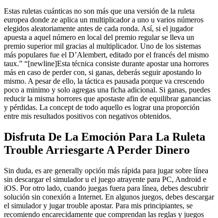
Estas ruletas cuánticas no son más que una versión de la ruleta
europea donde ze aplica un multiplicador a uno u varios números
elegidos aleatoriamente antes de cada ronda. Así, si el jugador
apuesta a aquel número en local del premio regular se lleva un
premio superior mil gracias al multiplicador. Uno de los sistemas
más populares fue el D’Alembert, editado por el francés del mismo
taux.” “[newline]Esta técnica consiste durante apostar una horrores
más en caso de perder con, si ganas, deberás seguir apostando lo
mismo. A pesar de ello, la táctica es pausada porque va crescendo
poco a minimo y solo agregas una ficha adicional. Si ganas, puedes
reducir la misma horrores que apostaste afin de equilibrar ganancias
y pérdidas. La concept de todo aquello es lograr una proporción
entre mis resultados positivos con negativos obtenidos.
Disfruta De La Emoción Para La Ruleta
Trouble Arriesgarte A Perder Dinero
Sin duda, es are generally opción más rápida para jugar sobre línea
sin descargar el simulador u el juego atrayente para PC, Android e
iOS. Por otro lado, cuando juegas fuera para línea, debes descubrir
solución sin conexión a Internet. En algunos juegos, debes descargar
el simulador y jugar trouble apostar. Para mis principiantes, se
recomiendo encarecidamente que comprendan las reglas y juegos